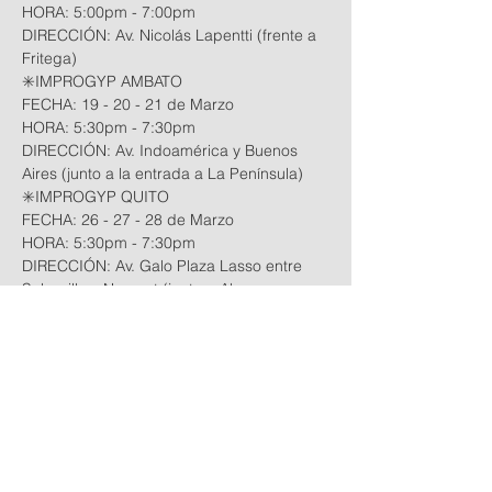
HORA: 5:00pm - 7:00pm
DIRECCIÓN: Av. Nicolás Lapentti (frente a 
Fritega)
✳️IMPROGYP AMBATO
FECHA: 19 - 20 - 21 de Marzo
HORA: 5:30pm - 7:30pm
DIRECCIÓN: Av. Indoamérica y Buenos 
Aires (junto a la entrada a La Península)
✳️IMPROGYP QUITO
FECHA: 26 - 27 - 28 de Marzo
HORA: 5:30pm - 7:30pm
DIRECCIÓN: Av. Galo Plaza Lasso entre 
Sabanilla y Nazaret (junto a Almacenes 
Kissu)
✳️IMPROGYP MANTA
FECHA: 2 - 3 - 4 de Abril
HORA: 5:30pm - 7:30pm
DIRECCIÓN: Av. 4 de Noviembre entre 
C117 y C118 (junto a Repuestos Bello)
📝
Inscribete gratis al link
https://forms.gle/KpEopfVWperkQoRK8 