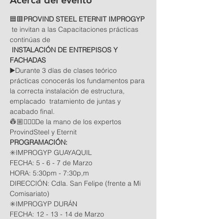
Acerca del evento
🟦🟥
PROVIND STEEL ETERNIT IMPROGYP
 te invitan a las Capacitaciones prácticas 
continúas de
 INSTALACIÓN DE ENTREPISOS Y 
FACHADAS
▶️Durante 3 días de clases teórico 
prácticas conocerás los fundamentos para 
la correcta instalación de estructura, 
emplacado  tratamiento de juntas y 
acabado final.
👷🏼👷🏻‍♀De la mano de los expertos 
ProvindSteel y Eternit
PROGRAMACIÓN:
✳️IMPROGYP GUAYAQUIL
FECHA: 5 - 6 - 7 de Marzo
HORA: 5:30pm - 7:30p,m
DIRECCIÓN: Cdla. San Felipe (frente a Mi 
Comisariato)
✳️IMPROGYP DURÁN
FECHA: 12 - 13 - 14 de Marzo